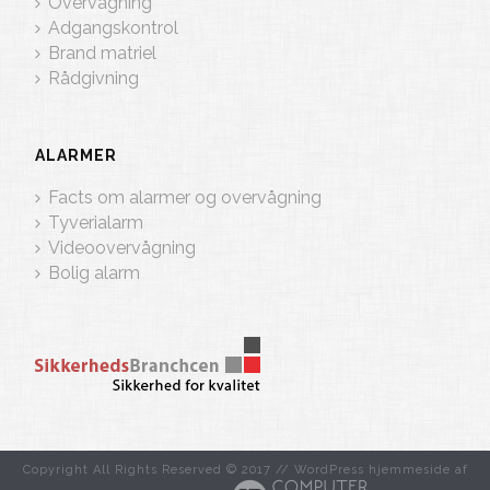
Overvågning
Adgangskontrol
Brand matriel
Rådgivning
ALARMER
Facts om alarmer og overvågning
Tyverialarm
Videoovervågning
Bolig alarm
Copyright All Rights Reserved © 2017 //
WordPress hjemmeside
af