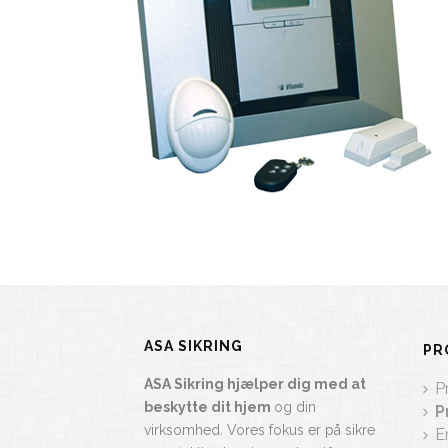
ASA SIKRING
PR
ASA Sikring hjælper dig med at
P
beskytte dit hjem
og din
P
virksomhed. Vores fokus er på sikre
E