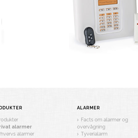
ODUKTER
ALARMER
rodukter
Facts om alarmer og
rivat alarmer
overvågning
rhvervs alarmer
Tyverialarm