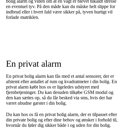
bolig alarm og viden om at en vagt er blevet tilkaldt stresse
en eventuel tyv. På den måde kan du måske helt slippe for
indbrud eller i hvert fald være sikker på, tyven hurtigt vil
forlade matriklen.
En privat alarm
En privat bolig alarm kan fås med et antal sensorer, der er
afstemt efter antallet af rum og kvadratmeter i din bolig. En
privat alarm købt hos os er ligeledes udstyret med
fjernbetjeninger. Du kan desuden tilkøbe GSM modul og
den kan sættes op, så du får besked via sms, hvis der har
været ubudne gæster i din bolig.
Du kan hos os få en privat bolig alarm, der er tilpasset efter
din private bolig og efter dine behov og ønsker i forhold til,
hvornår du føler dig sikker både i og uden for din bolig.