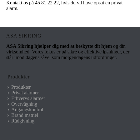
Kontakt os på 45 81 22 22, hvis du vil have opsat en privat
alarm.
ASA SIKRING
ASA Sikring hjælper dig med at beskytte dit hjem
og din
virksomhed. Vores fokus er på sikre og effektive løsninger, der
står imod dagens såvel som morgendagens udfordringer.
Produkter
Produkter
Privat alarmer
Erhvervs alarmer
Overvågning
Adgangskontrol
Brand matriel
Rådgivning